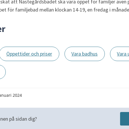
kat att Nästegårdsbadet ska vara öppet för familjer även p
ppet för familjebad mellan klockan 14-19, en fredag i månad
er
Öppettider och priser
Vara badhus
Vara
anuari 2024
nen på sidan dig?