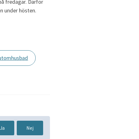
å fredagar. Därför
en under hösten.
 utomhusbad
Ja
Nej