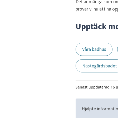
Det är många som öns
provar vi nu att ha ö
Upptäck m
Våra badhus
Nästegårdsbadet
Senast uppdaterad
16 j
Hjälpte informatio