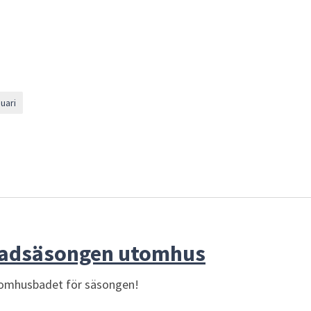
uari
badsäsongen utomhus
tomhusbadet för säsongen!