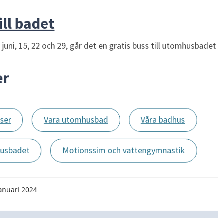
ill badet
uni, 15, 22 och 29, går det en gratis buss till utomhusbadet 
er
ser
Vara utomhusbad
Våra badhus
husbadet
Motionssim och vattengymnastik
anuari 2024