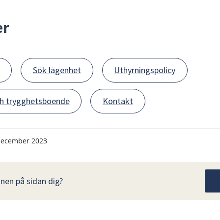
er
Sök lägenhet
Uthyrningspolicy
ch trygghetsboende
Kontakt
december 2023
nen på sidan dig?