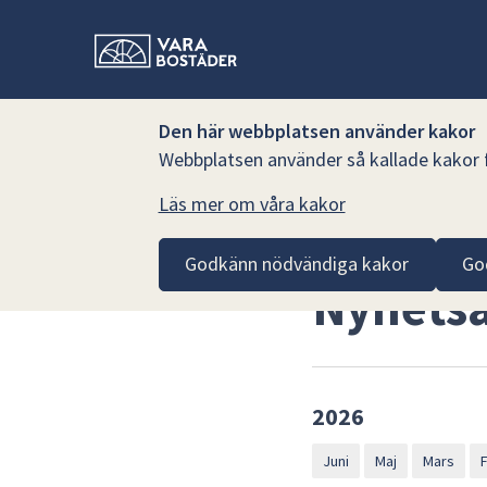
Den här webbplatsen använder kakor
Webbplatsen använder så kallade kakor fö
Läs mer om våra kakor
Hoppa till innehåll
Vara Bostäder AB
Nyhetsarkiv Vara Bostäder AB
Godkänn nödvändiga kakor
Go
Nyhetsa
2026
Juni
Maj
Mars