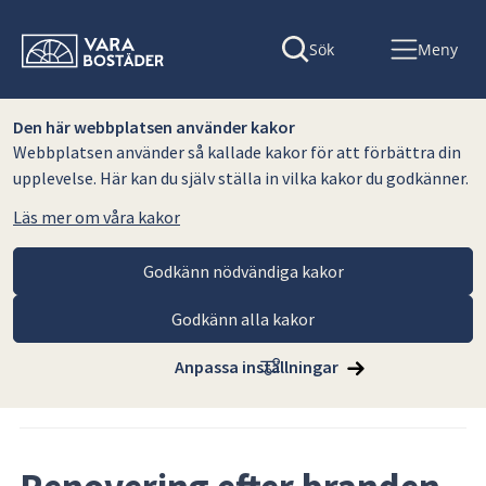
Sök
Meny
Den här webbplatsen använder kakor
Webbplatsen använder så kallade kakor för att förbättra din
upplevelse. Här kan du själv ställa in vilka kakor du godkänner.
Läs mer om våra kakor
Godkänn nödvändiga kakor
Godkänn alla kakor
Hoppa till innehåll
Vara Bostäder AB
Nyhetsarkiv Vara Bostäder AB
Anpassa inställningar
Artikeln publicerades 29 september 2025