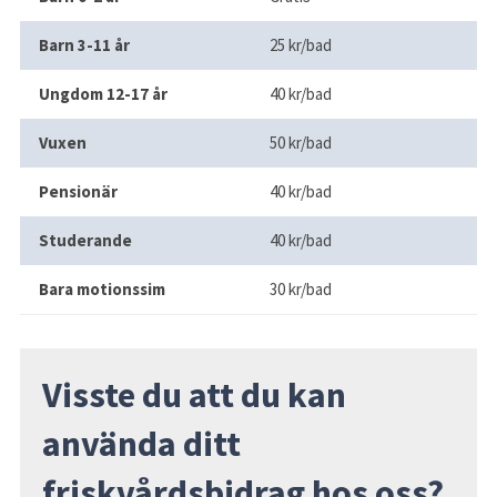
Barn 3-11 år
25 kr/bad
Ungdom 12-17 år
40 kr/bad
Vuxen
50 kr/bad
Pensionär
40 kr/bad
Studerande
40 kr/bad
Bara motionssim
30 kr/bad
Visste du att du kan 
använda ditt 
friskvårdsbidrag hos oss?