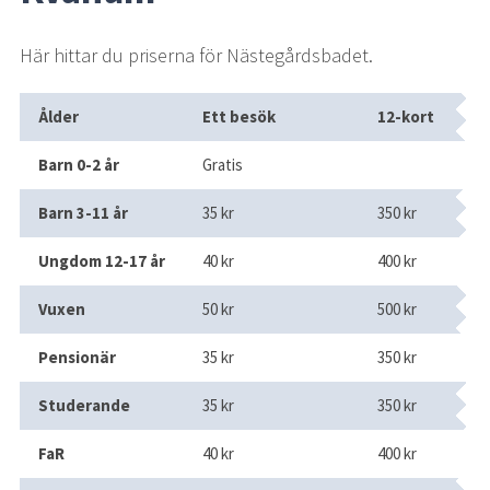
Här hittar du priserna för Nästegårdsbadet.
Entréavgifter Nästegårdsbadet
Ålder
Ett besök
12-kort
År
Barn 0-2 år
Gratis
Barn 3-11 år
35 kr
350 kr
90
Ungdom 12-17 år
40 kr
400 kr
1 
Vuxen
50 kr
500 kr
1 
Pensionär
35 kr
350 kr
1 
Studerande
35 kr
350 kr
1 
FaR
40 kr
400 kr