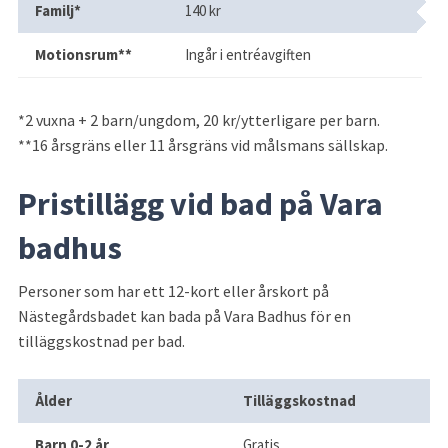
Familj*
140 kr
Motionsrum**
Ingår i entréavgiften
*2 vuxna + 2 barn/ungdom, 20 kr/ytterligare per barn.
**16 årsgräns eller 11 årsgräns vid målsmans sällskap.
Pristillägg vid bad på Vara 
badhus
Personer som har ett 12-kort eller årskort på 
Nästegårdsbadet kan bada på Vara Badhus för en 
tilläggskostnad per bad.
Tilläggskostnad 12-kort och årskort 
Ålder
Tilläggskostnad
Barn 0-2 år
Gratis