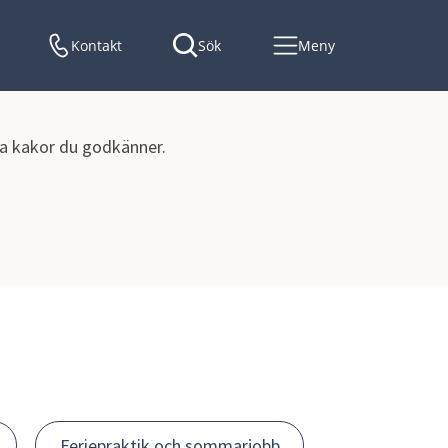
Kontakt
Sök
Meny
lka kakor du godkänner.
Feriepraktik och sommarjobb