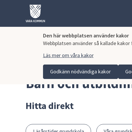
Den här webbplatsen använder kakor
Webbplatsen använder så kallade kakor fö
Läs mer om våra kakor
Hoppa till innehåll
Vara kommun
Barn och utbildning
Godkänn nödvändiga kakor
Go
Barn och utbildn
Hitta direkt
Läsårstider grundskola
Våra grundsk