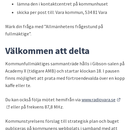
lämna den i kontaktcentret på kommunhuset
skicka per post till: Vara kommun, 534 81 Vara
Märk din fråga med ”Allmänhetens frågestund på 
fullmäktige”.
Välkommen att delta
Kommunfullmäktiges sammanträde hålls i Gibson-salen på 
Academy X (tidigare AMB) och startar klockan 18. I pausen 
finns möjlighet att prata med förtroendevalda över en kopp 
kaffe eller te.
Länk
Du kan också följa mötet hemifrån via 
www.radiovara.se
 eller på frekvens 87,8 MHz.
Kommunstyrelsens förslag till strategisk plan och buget 
publiceras på kommunens webbplats i samband med att 