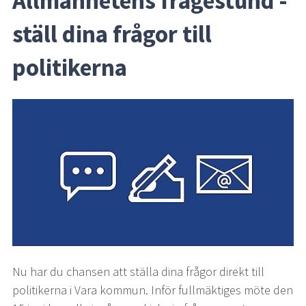
Allmänhetens frågestund - 
ställ dina frågor till 
politikerna
Nu har du chansen att ställa dina frågor direkt till 
politikerna i Vara kommun. Inför fullmäktiges möte den 