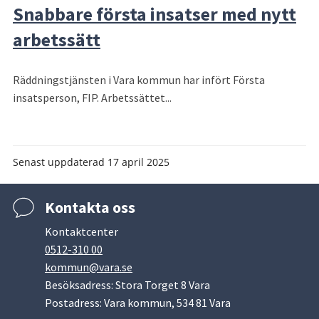
Snabbare första insatser med nytt
arbetssätt
Räddningstjänsten i Vara kommun har infört Första
insatsperson, FIP. Arbetssättet...
Senast uppdaterad
17 april 2025
Kontakta oss
Kontaktcenter
0512-310 00
kommun@vara.se
Besöksadress: Stora Torget 8 Vara
Postadress: Vara kommun, 534 81 Vara