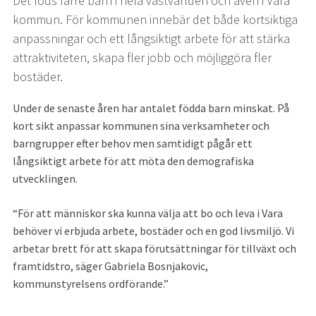
Det föds färre barn i hela västvärlden och även i Vara 
kommun. För kommunen innebär det både kortsiktiga 
anpassningar och ett långsiktigt arbete för att stärka 
attraktiviteten, skapa fler jobb och möjliggöra fler 
bostäder.
Under de senaste åren har antalet födda barn minskat. På 
kort sikt anpassar kommunen sina verksamheter och 
barngrupper efter behov men samtidigt pågår ett 
långsiktigt arbete för att möta den demografiska 
utvecklingen.
För att människor ska kunna välja att bo och leva i Vara 
behöver vi erbjuda arbete, bostäder och en god livsmiljö. Vi 
arbetar brett för att skapa förutsättningar för tillväxt och 
framtidstro, säger Gabriela Bosnjakovic, 
kommunstyrelsens ordförande.