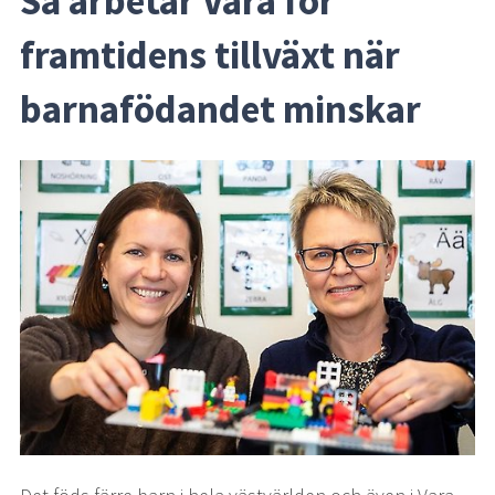
Så arbetar Vara för 
framtidens tillväxt när 
barnafödandet minskar