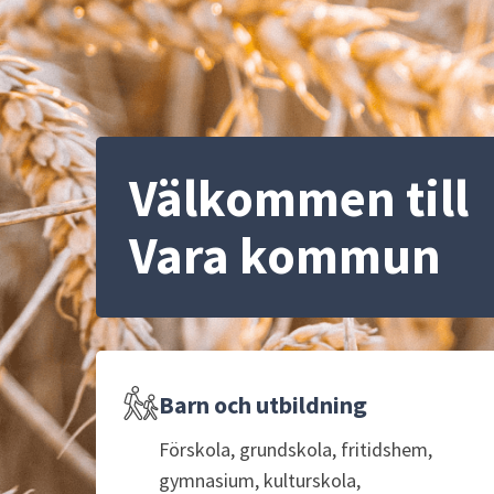
Välkommen till 
Vara kommun
Barn och utbildning
Förskola, grundskola, fritidshem,
gymnasium, kulturskola,