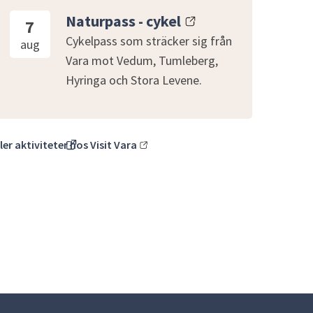
Naturpass - cykel
7
Cykelpass som sträcker sig från
aug
Vara mot Vedum, Tumleberg,
Hyringa och Stora Levene.
ler aktiviteter hos Visit Vara
(länk till annan webbplats)