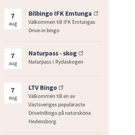
Bilbingo IFK Emtunga
7
Välkommen till IFK Emtungas
aug
Drive-in bingo
Naturpass - skog
7
Naturpass i Rydaskogen
aug
LTV Bingo
7
Välkommen till en av
aug
Västsveriges populäraste
DriveInBingo på natursköna
Hedensborg.