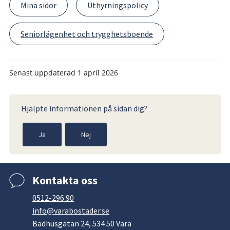
Mina sidor
Uthyrningspolicy
Seniorlägenhet och trygghetsboende
Senast uppdaterad
1 april 2026
Hjälpte informationen på sidan dig?
Ja
Nej
Kontakta oss
0512-296 90
info@varabostader.se
Badhusgatan 24, 534 50 Vara