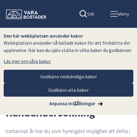
Sök
Meny
Den här webbplatsen använder kakor
Webbplatsen använder så kallade kakor för att förbättra din
upplevelse. Här kan du själv ställa in vilka kakor du godkänner.
Läs mer om våra kakor
Godkänn nödvändiga kakor
Godkänn alla kakor
Hoppa till innehåll
Vara Bostäder AB
För hyresgäster
Kundundersökning
Anpassa inställningar
Kundundersökning
Vartannat år har du som hyresgäst möjlighet att delta i 