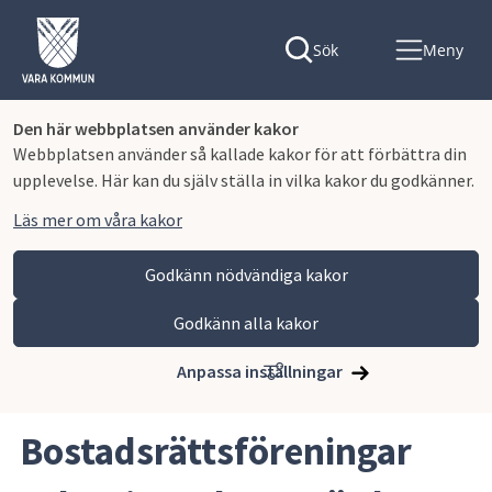
Sök
Meny
Den här webbplatsen använder kakor
Webbplatsen använder så kallade kakor för att förbättra din
upplevelse. Här kan du själv ställa in vilka kakor du godkänner.
Läs mer om våra kakor
Godkänn nödvändiga kakor
Godkänn alla kakor
Hoppa till innehåll
Vara kommun
Kommun och politik
Bo i Vara kommun
Bostäder
Anpassa inställningar
Bostadsrättsföreningar och privata hyresvärdar
Bostadsrättsföreningar 