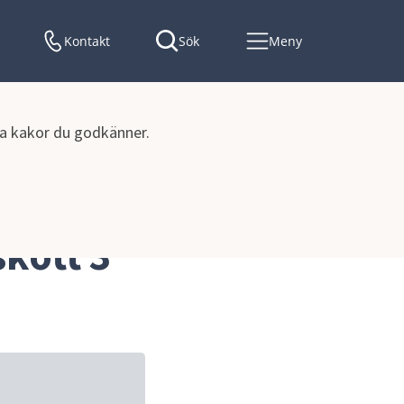
Kontakt
Sök
Meny
lka kakor du godkänner.
ott 3 