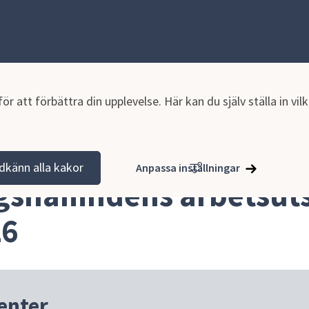
r att förbättra din upplevelse. Här kan du själv ställa in vi
sammanträden
Anslagstavla
dkänn alla kakor
Anpassa inställningar
gsnämndens arbetsutsk
26
enter