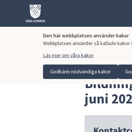
Den här webbplatsen använder kakor
Webbplatsen använder så kallade kakor fö
Läs mer om våra kakor
Hoppa till innehåll
Vara kommun
Kommun och politik
Politik och 
Godkänn nödvändiga kakor
Go
Bildnin
juni 20
Kontaktc