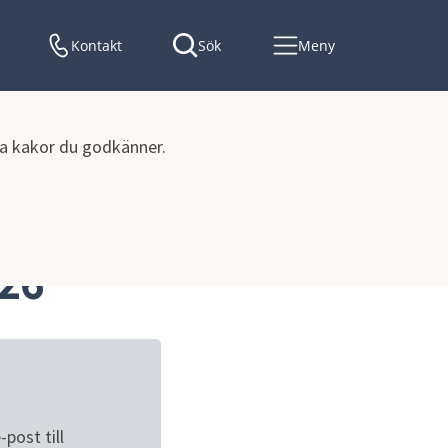
Kontakt
Sök
Meny
lka kakor du godkänner.
26
ost till 