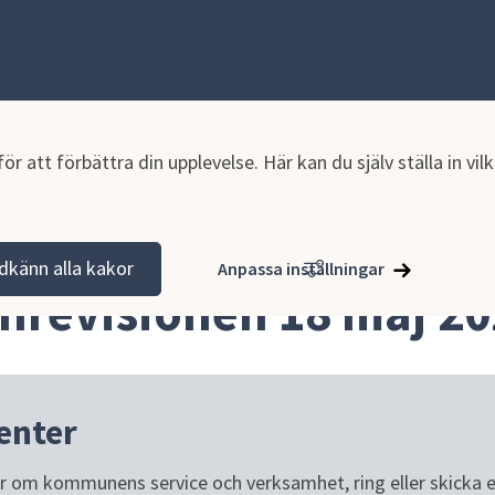
r att förbättra din upplevelse. Här kan du själv ställa in vi
sammanträden
Anslagstavla
dkänn alla kakor
Anpassa inställningar
revisionen 18 maj 20
enter
or om kommunens service och verksamhet, ring eller skicka e-p