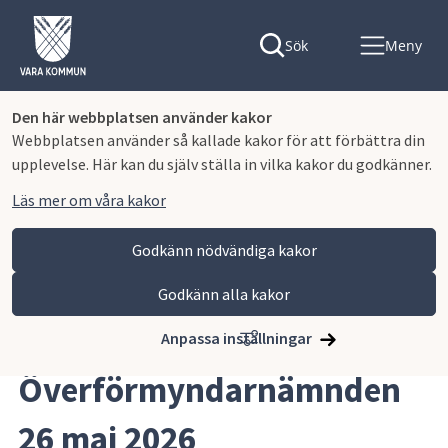
Sök
Meny
Den här webbplatsen använder kakor
Webbplatsen använder så kallade kakor för att förbättra din
upplevelse. Här kan du själv ställa in vilka kakor du godkänner.
Läs mer om våra kakor
Godkänn nödvändiga kakor
Godkänn alla kakor
Hoppa till innehåll
Vara kommun
Kommun och politik
Politik och sammanträden
Anslagstavla
Anpassa inställningar
Överförmyndarnämnden 
26 maj 2026