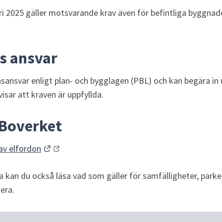
i 2025 gäller motsvarande krav även för befintliga byggnade
 ansvar
ansvar enligt plan- och bygglagen (PBL) och kan begära in up
sar att kraven är uppfyllda.
 Boverket
Länk till annan webbplats.
 av elfordon
kan du också läsa vad som gäller för samfälligheter, parke
era.