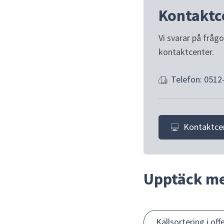
Kontaktc
Vi svarar på fråg
kontaktcenter.
Telefon: 0512
Kontaktce
Upptäck m
Källsortering i off