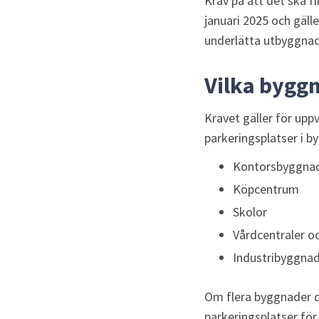
Krav på att det ska f
januari 2025 och gäller
underlätta utbyggnade
Vilka bygg
Kravet gäller för up
parkeringsplatser i by
Kontorsbyggna
Köpcentrum
Skolor
Vårdcentraler o
Industribyggna
Om flera byggnader d
parkeringsplatser fö