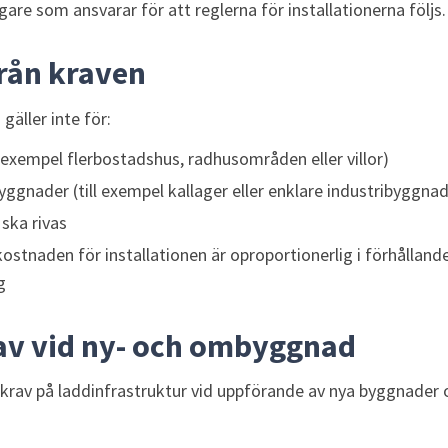
are som ansvarar för att reglerna för installationerna följs.
rån kraven
gäller inte för:
 exempel flerbostadshus, radhusområden eller villor)
gnader (till exempel kallager eller enklare industribyggnad
ska rivas
stnaden för installationen är oproportionerlig i förhållande ti
g
rav vid ny- och ombyggnad
krav på laddinfrastruktur vid uppförande av nya byggnader o