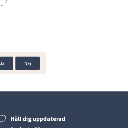
Ja
Nej
Håll dig uppdaterad