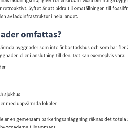
innas laddningsmöjlighet för elfordon i vissa befintliga bygg
 retroaktivt. Syftet är att bidra till omställningen till fossilf
n av laddinfrastruktur i hela landet.
nader omfattas?
pvärmda byggnader som inte är bostadshus och som har fler ä
ggnaden eller i anslutning till den. Det kan exemeplvis vara:
der
ch sjukhus
der med uppvärmda lokaler
elar en gemensam parkeringsanläggning räknas det totala a
r byggnaderna tillsammans.