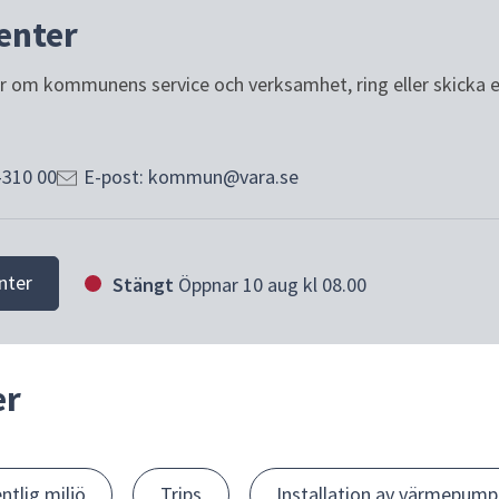
enter
or om kommunens service och verksamhet, ring eller skicka e-p
-310 00
E-post: kommun@vara.se
nter
Stängt
Öppnar 10 aug kl 08.00
er
entlig miljö
Trips
Installation av värmepump