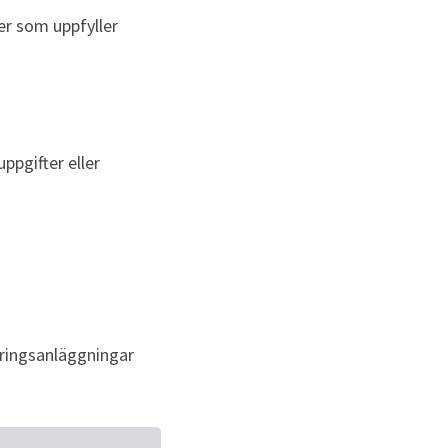
r som uppfyller 
pgifter eller 
ringsanläggningar 