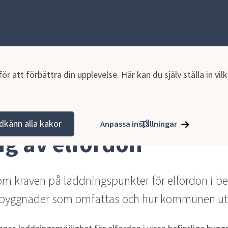
r att förbättra din upplevelse. Här kan du själv ställa in vi
a nytt, ändra eller riva
Tillsynsguiden
Laddning av elfordon
dkänn alla kakor
Anpassa inställningar
g av elfordon
m kraven på laddningspunkter för elfordon i bef
 byggnader som omfattas och hur kommunen utöv