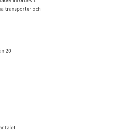
nader infördes 1 
ria transporter och 
n 20 
ntalet 