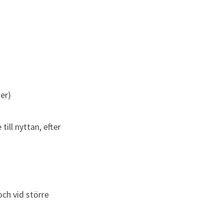
er)
ll nyttan, efter 
ch vid större 