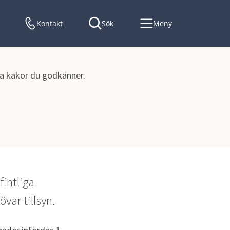
Kontakt
Sök
Meny
lka kakor du godkänner.
intliga 
ar tillsyn.