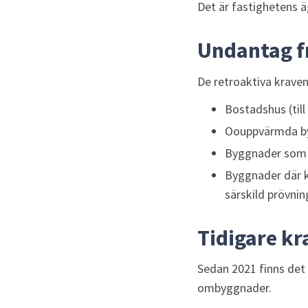
Det är fastighetens äg
Undantag f
De retroaktiva kraven 
Bostadshus (till
Oouppvärmda byg
Byggnader som 
Byggnader där ko
särskild prövnin
Tidigare k
Sedan 2021 finns det 
ombyggnader.