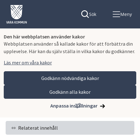
Sök
Meny
Den här webbplatsen använder kakor
Webbplatsen använder så kallade kakor för att förbättra din
upplevelse. Här kan du själv ställa in vilka kakor du godkänner.
Läs mer om våra kakor
Godkänn nödvändiga kakor
Godkänn alla kakor
Hoppa till innehåll
Vara kommun
Bygga, miljö och infrastruktur
Miljö, hälsoskydd och naturvård
Miljöskydd
Anpassa inställningar
Installation av värmepump
Relaterat innehåll