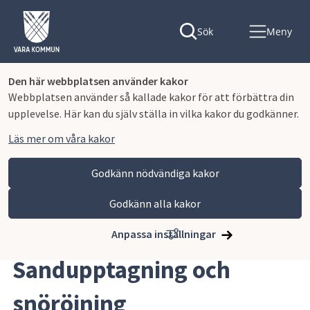
Sök
Meny
Den här webbplatsen använder kakor
Webbplatsen använder så kallade kakor för att förbättra din
upplevelse. Här kan du själv ställa in vilka kakor du godkänner.
Läs mer om våra kakor
Godkänn nödvändiga kakor
Godkänn alla kakor
Hoppa till innehåll
Vara kommun
Bygga, miljö och infrastruktur
Trafik och gator
Sandupptagning och snöröjning
Anpassa inställningar
Sandupptagning och 
snöröjning