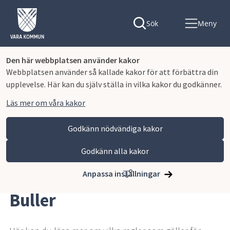
Sök
Meny
Den här webbplatsen använder kakor
Webbplatsen använder så kallade kakor för att förbättra din
upplevelse. Här kan du själv ställa in vilka kakor du godkänner.
Läs mer om våra kakor
Godkänn nödvändiga kakor
Godkänn alla kakor
Hoppa till innehåll
Vara kommun
Bygga, miljö och infrastruktur
Miljö, hälsoskydd och naturvård
Hälsoskydd
Buller
Anpassa inställningar
Buller