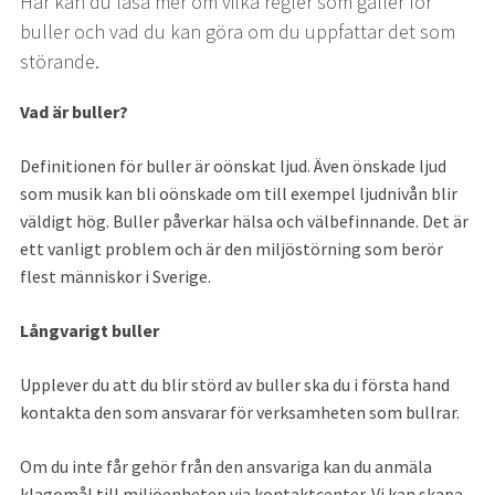
Här kan du läsa mer om vilka regler som gäller för 
buller och vad du kan göra om du uppfattar det som 
störande.
Vad är buller?
Definitionen för buller är oönskat ljud. Även önskade ljud 
som musik kan bli oönskade om till exempel ljudnivån blir 
väldigt hög. Buller påverkar hälsa och välbefinnande. Det är 
ett vanligt problem och är den miljöstörning som berör 
flest människor i Sverige.
Långvarigt buller
Upplever du att du blir störd av buller ska du i första hand 
kontakta den som ansvarar för verksamheten som bullrar.
Om du inte får gehör från den ansvariga kan du anmäla 
klagomål till miljöenheten via kontaktcenter. Vi kan skapa 