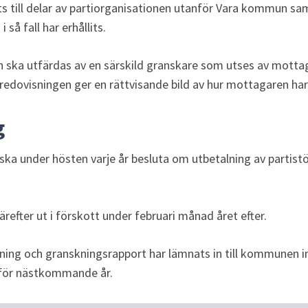
ts till delar av partiorganisationen utanför Vara kommun samt
så fall har erhållits.
 ska utfärdas av en särskild granskare som utses av mottaga
edovisningen ger en rättvisande bild av hur mottagaren har
g
a under hösten varje år besluta om utbetalning av partistö
ärefter ut i förskott under februari månad året efter.
ning och granskningsrapport har lämnats in till kommunen in
 för nästkommande år.