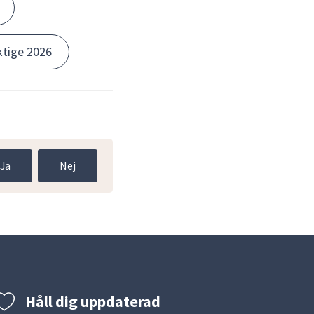
ktige 2026
Ja
Nej
Håll dig uppdaterad