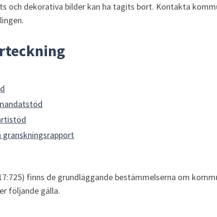
ts och dekorativa bilder kan ha tagits bort. Kontakta komm
lingen.
örteckning
öd
 mandatstöd
artistöd
 granskningsrapport
7:725) finns de grundläggande bestämmelserna om kommunal
 följande gälla.