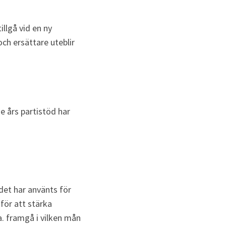
lgå vid en ny 
h ersättare uteblir 
 års partistöd har 
et har använts för 
ör att stärka 
. framgå i vilken mån 