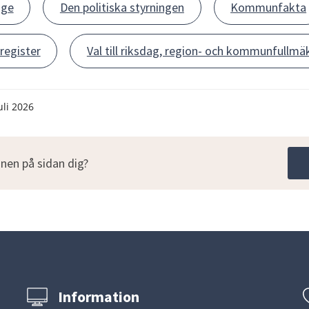
ige
Den politiska styrningen
Kommunfakta
egister
Val till riksdag, region- och kommunfullmä
uli 2026
nen på sidan dig?
Information