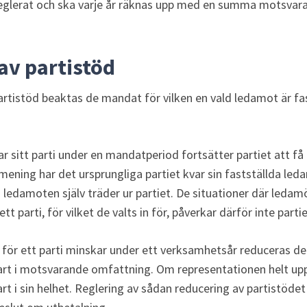
reglerat och ska varje år räknas upp med en summa motsvara
av partistöd
artistöd beaktas de mandat för vilken en vald ledamot är fast
sitt parti under en mandatperiod fortsätter partiet att få p
mening har det ursprungliga partiet kvar sin fastställda le
ledamoten själv träder ur partiet. De situationer där ledamö
t parti, för vilket de valts in för, påverkar därför inte partiet
för ett parti minskar under ett verksamhetsår reduceras d
rt i motsvarande omfattning. Om representationen helt upp
t i sin helhet. Reglering av sådan reducering av partistöd