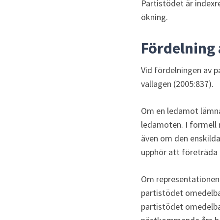
Partistödet är index
ökning.
Fördelning 
Vid fördelningen av p
vallagen (2005:837).
Om en ledamot lämnar 
ledamoten. I formell 
även om den enskilda 
upphör att företräda et
Om representationen 
partistödet omedelba
partistödet omedelbar