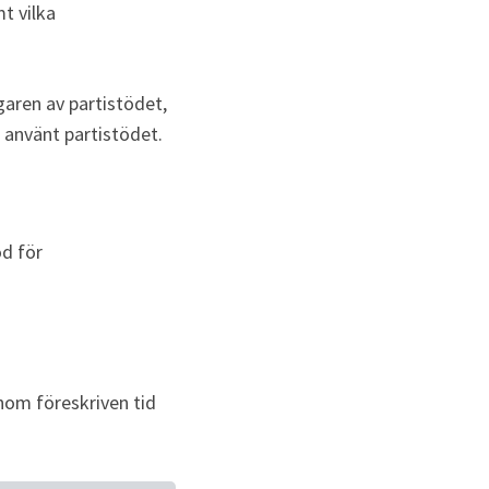
 vilka 
ren av partistödet, 
 använt partistödet.
d för 
om föreskriven tid 