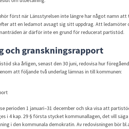
slut om utbetalning.
ör först när Länsstyrelsen inte längre har något namn att til
er att en ledamot avsagt sig sitt uppdrag. Att ledamöter oc
anträden är därför inte en grund för reducerat partistöd.
g och granskningsrapport
stöd ska årligen, senast den 30 juni, redovisa hur föregående
genom att följande två underlag lämnas in till kommunen:
port
e perioden 1 januari–31 december och ska visa att partistöd
 i 4 kap. 29 § första stycket kommunallagen, det vill säga f
ällning i den kommunala demokratin. Av redovisningen bör bl.a