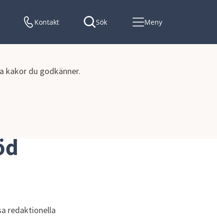
Kontakt
Sök
Meny
lka kakor du godkänner.
ent för anställda och förtroendevalda
öd
a redaktionella 