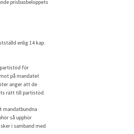
nde prisbasbeloppets 
ställd enlig 14 kap. 
artistöd för 
damot på mandatet 
ter anger att de 
s rätt till partistöd.
et mandatbundna 
hör så upphör 
et sker i samband med