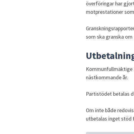
överföringar har gjor
motprestationer som i 
Granskningsrapporten
som ska granska om r
Utbetalnin
Kommunfullmäktige sk
nästkommande år.
Partistödet betalas d
Om inte både redovis
utbetalas inget stöd