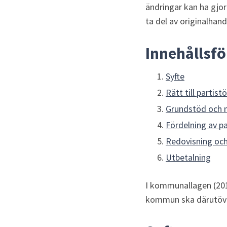
ändringar kan ha gjor
ta del av originalhand
Innehållsf
Syfte
Rätt till partist
Grundstöd och
Fördelning av p
Redovisning och
Utbetalning
I kommunallagen (201
kommun ska därutöver