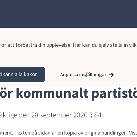
r att förbättra din upplevelse. Här kan du själv ställa in vi
tion och verksamhet
Planer och styrande dokument
Styrdokum
dkänn alla kakor
Anpassa inställningar
för kommunalt partist
äktige den 28 september 2020 § 84
ment. Texten på sidan är en kopia av originalhandlingen. Viss