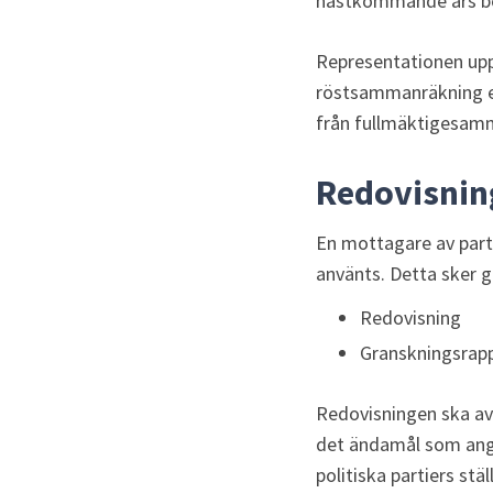
nästkommande års be
Representationen upph
röstsammanräkning eft
från fullmäktigesamm
Redovisnin
En mottagare av parti
använts. Detta sker 
Redovisning
Granskningsrap
Redovisningen ska avs
det ändamål som anges
politiska partiers st