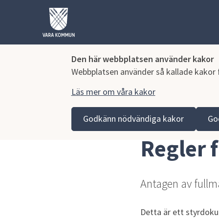
Den här webbplatsen använder kakor
Webbplatsen använder så kallade kakor fö
Läs mer om våra kakor
Hoppa till innehåll
Vara kommun
Kommun och politik
Vår organisa
Godkänn nödvändiga kakor
Go
Regler för kommunalt partistöd
Regler 
Antagen av fullm
Detta är ett styrdoku