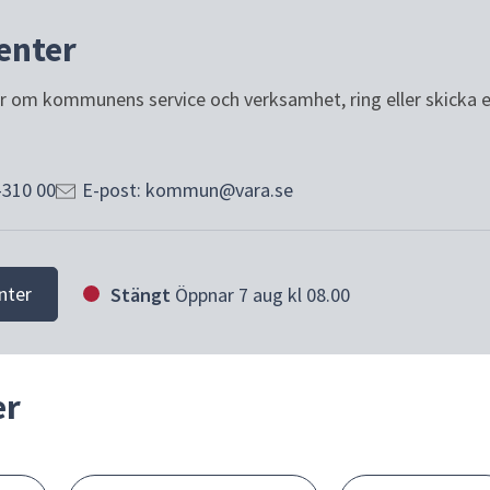
enter
or om kommunens service och verksamhet, ring eller skicka e-p
-310 00
E-post: kommun@vara.se
nter
Stängt
Öppnar 7 aug kl 08.00
er