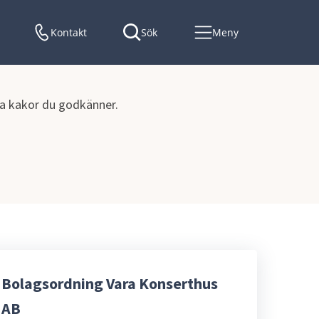
Kontakt
Sök
Meny
lka kakor du godkänner.
styrdokument
Bolagsordning Vara Konserthus
AB