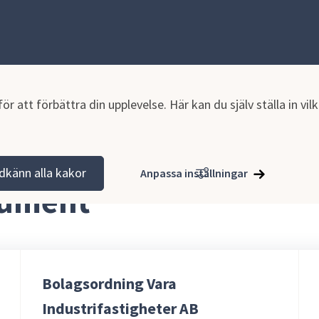
r att förbättra din upplevelse. Här kan du själv ställa in vi
tion och verksamhet
Planer och styrande dokument
Bolagens 
dkänn alla kakor
Anpassa inställningar
kument
Bolagsordning Vara
Industrifastigheter AB