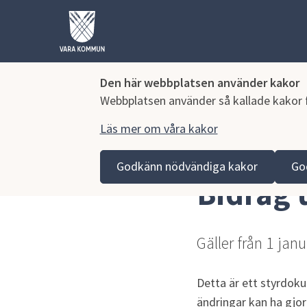
Den här webbplatsen använder kakor
Webbplatsen använder så kallade kakor fö
Läs mer om våra kakor
Hoppa till innehåll
Vara kommun
Kommun och politik
Vår organisa
Godkänn nödvändiga kakor
Go
Bidrag t
Gäller från 1 jan
Detta är ett styrdoku
ändringar kan ha gjor