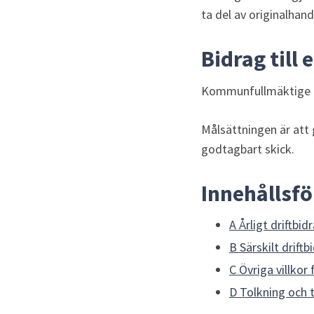
ta del av originalhand
Bidrag till 
Kommunfullmäktige 25
Målsättningen är att 
godtagbart skick.
Innehållsf
A Årligt driftbid
B Särskilt driftb
C Övriga villko
D Tolkning och 