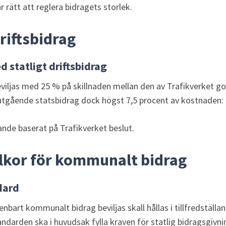
rätt att reglera bidragets storlek.
driftsbidrag
d statligt driftsbidrag
iljas med 25 % på skillnaden mellan den av Trafikverket g
utgående statsbidrag dock högst 7,5 procent av kostnaden:
ande baserat på Trafikverket beslut.
llkor för kommunalt bidrag
dard
n enbart kommunalt bidrag beviljas skall hållas i tillfredställa
andarden ska i huvudsak fylla kraven för statlig bidragsgivni