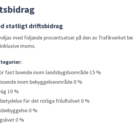
ftsbidrag
d statligt driftsbidrag
iljas med följande procentsatser på den av Trafikverket be
inklusive moms.
tegorier:
 för fast boende inom landsbygdsområde 15 %
st boende inom bebyggelseområde 0 %
väg 10 %
betydelse för det rörliga friluftslivet 0 %
idsbebyggelse 0 %
ngslivet 0 %