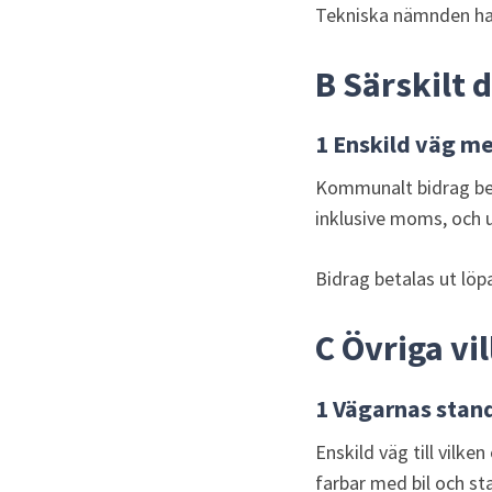
Tekniska nämnden har 
B Särskilt 
1 Enskild väg me
Kommunalt bidrag bev
inklusive moms, och 
Bidrag betalas ut löp
C Övriga vi
1 Vägarnas stan
Enskild väg till vilke
farbar med bil och st