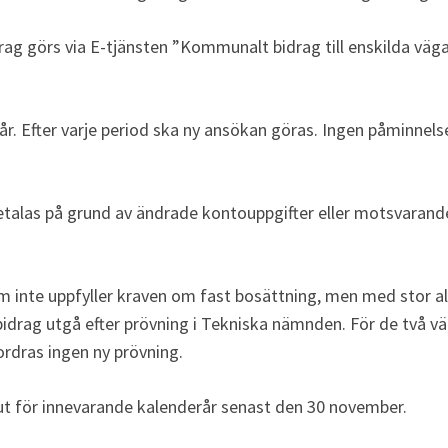
ag görs via E-tjänsten ”Kommunalt bidrag till enskilda väga
år. Efter varje period ska ny ansökan göras. Ingen påminnels
talas på grund av ändrade kontouppgifter eller motsvarande
m inte uppfyller kraven om fast bosättning, men med stor allm
bidrag utgå efter prövning i Tekniska nämnden. För de två väg
fordras ingen ny prövning.
 ut för innevarande kalenderår senast den 30 november.