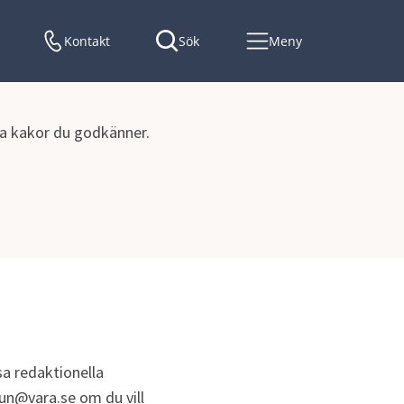
Kontakt
Sök
Meny
lka kakor du godkänner.
Bidrag till enskild väg
a redaktionella 
un@vara.se om du vill 