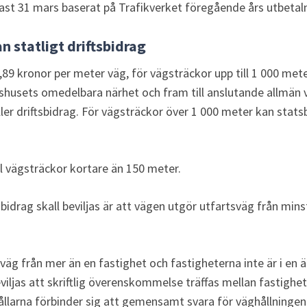
ast 31 mars baserat på Trafikverket föregående års utbetal
n statligt driftsbidrag
,89 kronor per meter väg, för vägsträckor upp till 1 000 mete
husets omedelbara närhet och fram till anslutande allmän v
ler driftsbidrag. För vägsträckor över 1 000 meter kan stats
ill vägsträckor kortare än 150 meter.
 bidrag skall beviljas är att vägen utgör utfartsväg från mins
äg från mer än en fastighet och fastigheterna inte är i en ä
eviljas att skriftlig överenskommelse träffas mellan fastighe
ållarna förbinder sig att gemensamt svara för väghållningen