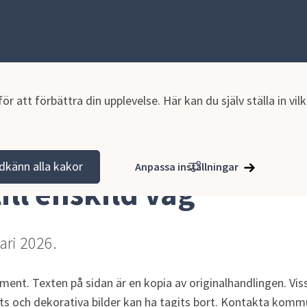
r att förbättra din upplevelse. Här kan du själv ställa in vi
tion och verksamhet
Planer och styrande dokument
Bidrag
dkänn alla kakor
Anpassa inställningar
ill enskild väg
uari 2026.
ment. Texten på sidan är en kopia av originalhandlingen. Viss
ts och dekorativa bilder kan ha tagits bort. Kontakta komm