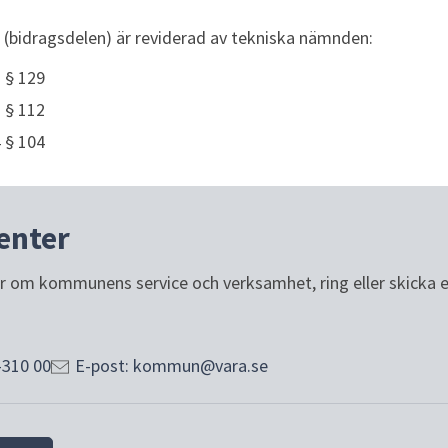
äg (bidragsdelen) är reviderad av tekniska nämnden:
 § 129
 § 112
 § 104
enter
or om kommunens service och verksamhet, ring eller skicka e-p
-310 00
E-post: kommun@vara.se