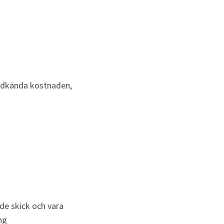
odkända kostnaden, 
nde skick och vara 
ng