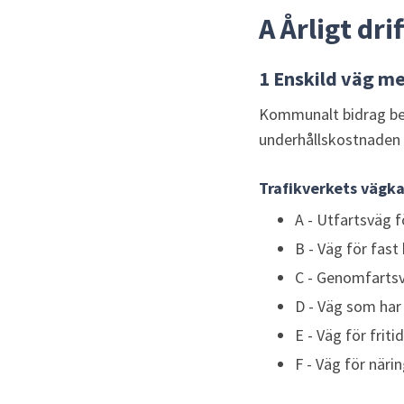
A Årligt dri
1 Enskild väg me
Kommunalt bidrag bev
underhållskostnaden 
Trafikverkets vägka
A - Utfartsväg
B - Väg för fa
C - Genomfarts
D - Väg som har 
E - Väg för frit
F - Väg för näri