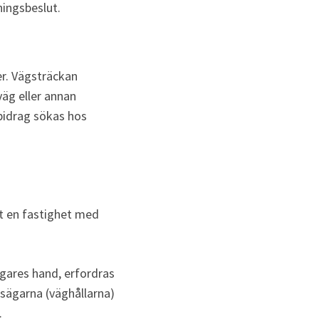
ningsbeslut.
r. Vägsträckan 
äg eller annan 
bidrag sökas hos 
t en fastighet med 
gares hand, erfordras 
tsägarna (väghållarna) 
.