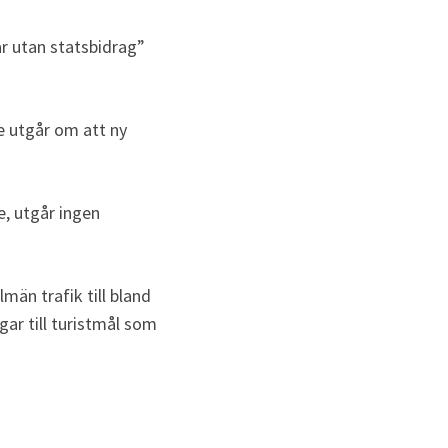
r utan statsbidrag” 
e utgår om att ny 
, utgår ingen 
än trafik till bland 
ar till turistmål som 