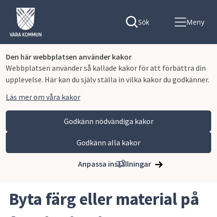
Sök
Meny
Den här webbplatsen använder kakor
Webbplatsen använder så kallade kakor för att förbättra din
upplevelse. Här kan du själv ställa in vilka kakor du godkänner.
Läs mer om våra kakor
Godkänn nödvändiga kakor
Godkänn alla kakor
Hoppa till innehåll
Vara kommun
Bygga, miljö och infrastruktur
Bygga nytt, ändra eller riva
Vad ska du bygga?
Anpassa inställningar
Byta färg eller material på fasad och tak
Byta färg eller material på 