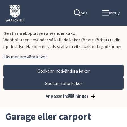
Sök
Meny
Den här webbplatsen använder kakor
Webbplatsen använder så kallade kakor för att förbättra din
upplevelse. Här kan du själv ställa in vilka kakor du godkänner.
Läs mer om våra kakor
Godkänn nödvändiga kakor
Godkänn alla kakor
Hoppa till innehåll
Vara kommun
Bygga, miljö och infrastruktur
Bygga nytt, ändra eller riva
Vad ska du bygga?
Anpassa inställningar
Garage eller carport
Garage eller carport