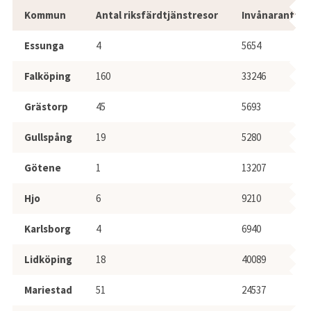
Antal riksfärdtjänstresor per invånar
Kommun
Antal riksfärdtjänstresor
Invånarantal 
Essunga
4
5654
Falköping
160
33246
Grästorp
45
5693
Gullspång
19
5280
Götene
1
13207
Hjo
6
9210
Karlsborg
4
6940
Lidköping
18
40089
Mariestad
51
24537