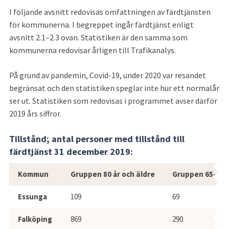
I följande avsnitt redovisas omfattningen av färdtjänsten 
för kommunerna. I begreppet ingår färdtjänst enligt 
avsnitt 2.1–2.3 ovan. Statistiken är den samma som 
kommunerna redovisar årligen till Trafikanalys.
På grund av pandemin, Covid-19, under 2020 var resandet 
begränsat och den statistiken speglar inte hur ett normalår 
ser ut. Statistiken som redovisas i programmet avser därför 
2019 års siffror.
Tillstånd; antal personer med tillstånd till 
färdtjänst 31 december 2019:
Antal personer med tillstånd till färd
Kommun
Gruppen 80 år och äldre
Gruppen 65–79 
Essunga
109
69
Falköping
869
290