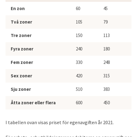
En zon
60
45
Två zoner
105
79
Tre zoner
150
113
Fyra zoner
240
180
Fem zoner
330
248
Sex zoner
420
315
Sju zoner
510
383
Åtta zoner eller flera
600
450
I tabellen ovan visas priset för egenavgiften år 2021.