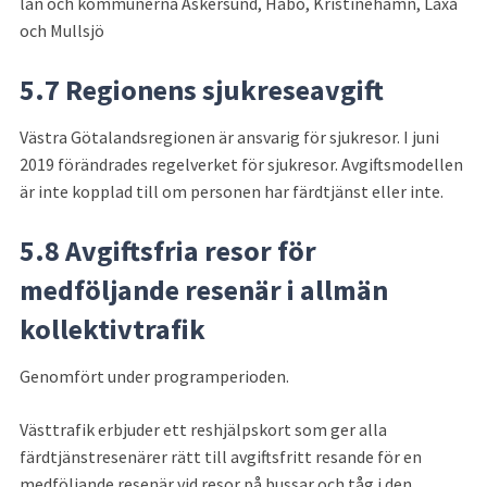
län och kommunerna Askersund, Habo, Kristinehamn, Laxå 
och Mullsjö
5.7 Regionens sjukreseavgift
Västra Götalandsregionen är ansvarig för sjukresor. I juni 
2019 förändrades regelverket för sjukresor. Avgiftsmodellen 
är inte kopplad till om personen har färdtjänst eller inte.
5.8 Avgiftsfria resor för 
medföljande resenär i allmän 
kollektivtrafik
Genomfört under programperioden.
Västtrafik erbjuder ett reshjälpskort som ger alla 
färdtjänstresenärer rätt till avgiftsfritt resande för en 
medföljande resenär vid resor på bussar och tåg i den 