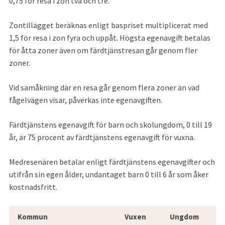
0,75 för resa i zon två och tre.
Zontillägget beräknas enligt baspriset multiplicerat med 
1,5 för resa i zon fyra och uppåt. Högsta egenavgift betalas 
för åtta zoner även om färdtjänstresan går genom fler 
zoner.
Vid samåkning där en resa går genom flera zoner än vad 
fågelvägen visar, påverkas inte egenavgiften.
Färdtjänstens egenavgift för barn och skolungdom, 0 till 19 
år, är 75 procent av färdtjänstens egenavgift för vuxna.
Medresenären betalar enligt färdtjänstens egenavgifter och 
utifrån sin egen ålder, undantaget barn 0 till 6 år som åker 
kostnadsfritt.
Egenavgift 2019
Kommun
Vuxen
Ungdom