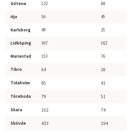
Götene
122
68
Hjo
56
45
Karlsborg
49
25
Lidköping
367
162
Mariestad
153
76
Tibro
64
26
Tidaholm
85
41
Töreboda
79
51
Skara
162
74
Skövde
433
194