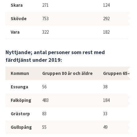
Skara
271
124
Skövde
753
292
Vara
322
182
Nyttjande; antal personer som rest med 
färdtjänst under 2019:
Nyttjande, antal personer som rest 
Kommun
Gruppen 80 år och äldre
Gruppen 65–79 
Essunga
56
38
Falköping
483
184
Grästorp
83
33
Gullspång
55
49