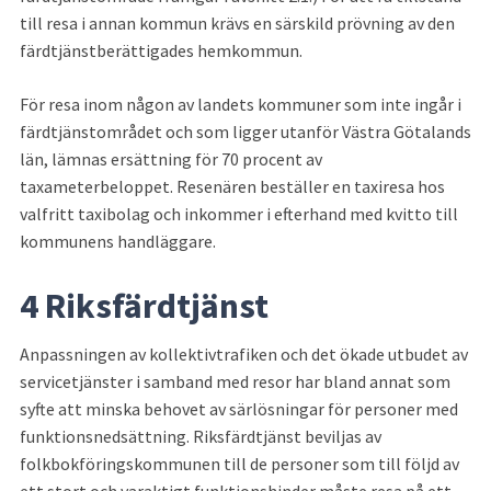
till resa i annan kommun krävs en särskild prövning av den 
färdtjänstberättigades hemkommun.
För resa inom någon av landets kommuner som inte ingår i 
färdtjänstområdet och som ligger utanför Västra Götalands 
län, lämnas ersättning för 70 procent av 
taxameterbeloppet. Resenären beställer en taxiresa hos 
valfritt taxibolag och inkommer i efterhand med kvitto till 
kommunens handläggare.
4 Riksfärdtjänst
Anpassningen av kollektivtrafiken och det ökade utbudet av 
servicetjänster i samband med resor har bland annat som 
syfte att minska behovet av särlösningar för personer med 
funktionsnedsättning. Riksfärdtjänst beviljas av 
folkbokföringskommunen till de personer som till följd av 
ett stort och varaktigt funktionshinder måste resa på ett 