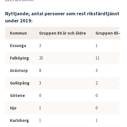
Nyttjande; antal personer som rest riksfärdtjänst 
under 2019:
Antal personer som åkt riksfärdtjäns
Kommun
Gruppen 80 år och äldre
Gruppen 65–79 
Essunga
3
1
Falköping
25
11
Grästorp
8
3
Gullspång
3
2
Götene
0
0
Hjo
1
0
Karlsborg
1
1