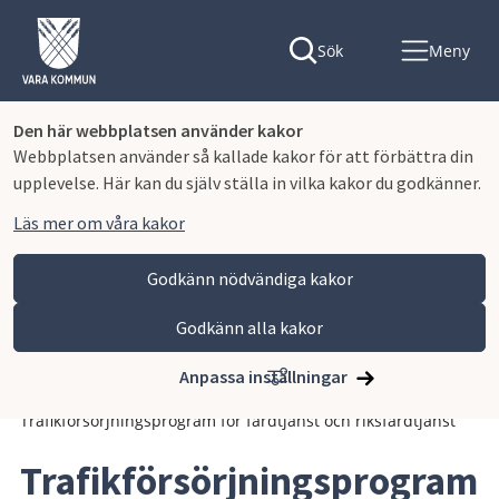
Sök
Meny
Den här webbplatsen använder kakor
Webbplatsen använder så kallade kakor för att förbättra din
upplevelse. Här kan du själv ställa in vilka kakor du godkänner.
Läs mer om våra kakor
Godkänn nödvändiga kakor
Godkänn alla kakor
Hoppa till innehåll
Vara kommun
Kommun och politik
Vår organisation och verksamhet
Anpassa inställningar
Planer och styrande dokument
Planer och program
Trafikförsörjningsprogram för färdtjänst och riksfärdtjänst
Trafikförsörjningsprogram 