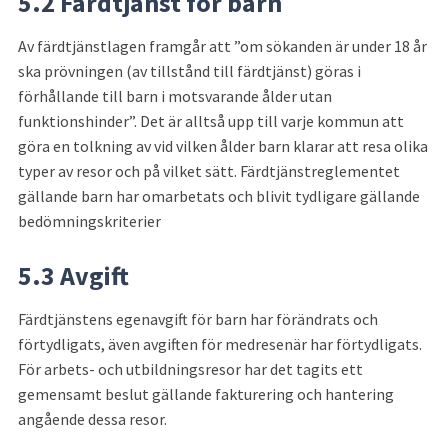
5.2 Färdtjänst för barn
Av färdtjänstlagen framgår att ”om sökanden är under 18 år 
ska prövningen (av tillstånd till färdtjänst) göras i 
förhållande till barn i motsvarande ålder utan 
funktionshinder”. Det är alltså upp till varje kommun att 
göra en tolkning av vid vilken ålder barn klarar att resa olika 
typer av resor och på vilket sätt. Färdtjänstreglementet 
gällande barn har omarbetats och blivit tydligare gällande 
bedömningskriterier
5.3 Avgift
Färdtjänstens egenavgift för barn har förändrats och 
förtydligats, även avgiften för medresenär har förtydligats. 
För arbets- och utbildningsresor har det tagits ett 
gemensamt beslut gällande fakturering och hantering 
angående dessa resor.