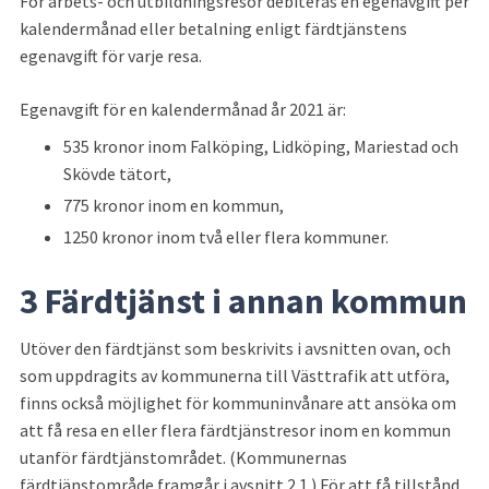
För arbets- och utbildningsresor debiteras en egenavgift per 
kalendermånad eller betalning enligt färdtjänstens 
egenavgift för varje resa.
Egenavgift för en kalendermånad år 2021 är:
535 kronor inom Falköping, Lidköping, Mariestad och 
Skövde tätort,
775 kronor inom en kommun,
1250 kronor inom två eller flera kommuner.
3 Färdtjänst i annan kommun
Utöver den färdtjänst som beskrivits i avsnitten ovan, och 
som uppdragits av kommunerna till Västtrafik att utföra, 
finns också möjlighet för kommuninvånare att ansöka om 
att få resa en eller flera färdtjänstresor inom en kommun 
utanför färdtjänstområdet. (Kommunernas 
färdtjänstområde framgår i avsnitt 2.1.) För att få tillstånd 