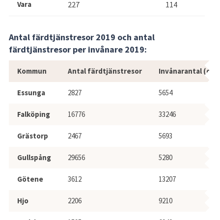
Vara
227
114
Antal färdtjänstresor 2019 och antal 
färdtjänstresor per invånare 2019:
Antal färdtjänstresor per invånare 2
Kommun
Antal färdtjänstresor
Invånarantal (de
Essunga
2827
5654
Falköping
16776
33246
Grästorp
2467
5693
Gullspång
29656
5280
Götene
3612
13207
Hjo
2206
9210