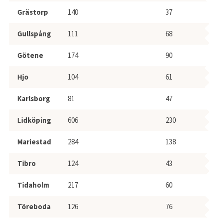
Grästorp
140
37
Gullspång
111
68
Götene
174
90
Hjo
104
61
Karlsborg
81
47
Lidköping
606
230
Mariestad
284
138
Tibro
124
43
Tidaholm
217
60
Töreboda
126
76