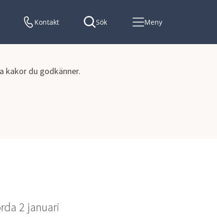
Kontakt
Sök
Meny
lka kakor du godkänner.
en och delegationsordningar
rda 2 januari 