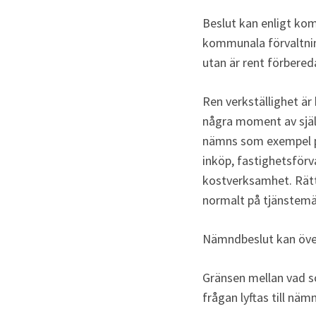
Beslut kan enligt kom
kommunala förvaltnin
utan är rent förbered
Ren verkställighet är 
några moment av själ
nämns som exempel på 
inköp, fastighetsförva
kostverksamhet. Rätt
normalt på tjänstem
Nämndbeslut kan över
Gränsen mellan vad som
frågan lyftas till näm