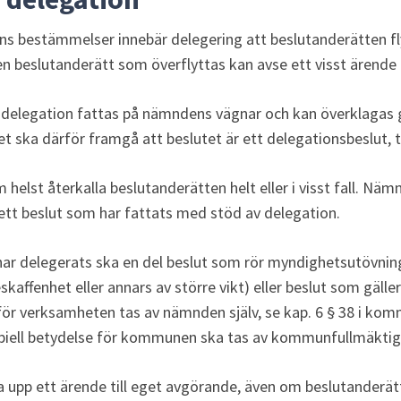
 bestämmelser innebär delegering att beslutanderätten flyt
n beslutanderätt som överflyttas kan avse ett visst ärende 
 delegation fattas på nämndens vägnar och kan överklagas
t ska därför framgå att beslutet är ett delegationsbeslut, t.
elst återkalla beslutanderätten helt eller i visst fall. Näm
ett beslut som har fattats med stöd av delegation.
har delegerats ska en del beslut som rör myndighetsutövnin
beskaffenhet eller annars av större vikt) eller beslut som gäll
ör verksamheten tas av nämnden själv, se kap. 6 § 38 i komm
ncipiell betydelse för kommunen ska tas av kommunfullmäktig
 upp ett ärende till eget avgörande, även om beslutanderät