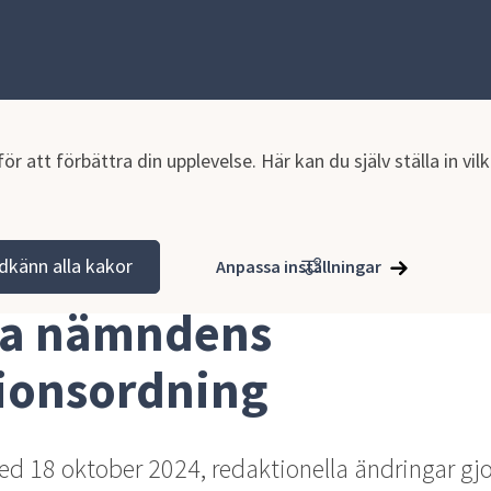
r att förbättra din upplevelse. Här kan du själv ställa in vi
tion och verksamhet
Planer och styrande dokument
Reglement
dkänn alla kakor
Anpassa inställningar
a nämndens 
ionsordning
ed 18 oktober 2024, redaktionella ändringar gjo