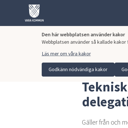
Den här webbplatsen använder kakor
Webbplatsen använder så kallade kakor fö
Läs mer om våra kakor
Hoppa till innehåll
Vara kommun
Kommun och politik
Vår organisa
Godkänn nödvändiga kakor
Go
Tekniska nämndens delegationsordning
Teknisk
delegat
Gäller från och m