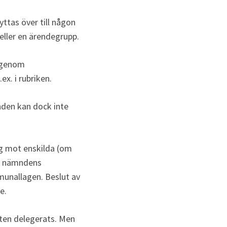
tas över till någon 
eller en ärendegrupp.
 genom 
ex. i rubriken.
nden kan dock inte 
g mot enskilda (om 
er nämndens 
unallagen. Beslut av 
e.
ten delegerats. Men 