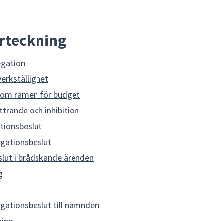
örteckning
egation
verkställighet
inom ramen för budget
ttrande och inhibition
tionsbeslut
gationsbeslut
lut i brådskande ärenden
g
gationsbeslut till nämnden
ning