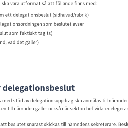
 ska vara utformat så att följande finns med:
om ett delegationsbeslut (sidhuvud/rubrik)
delegationsordningen som beslutet avser
slut som faktiskt tagits)
d, vad det gäller)
 delegationsbeslut
as med stöd av delegationsuppdrag ska anmälas till nämnden.
n till nämnden gäller också när sektorchef vidaredelegerar
t beslutet snarast skickas till nämndens sekreterare. Beslut