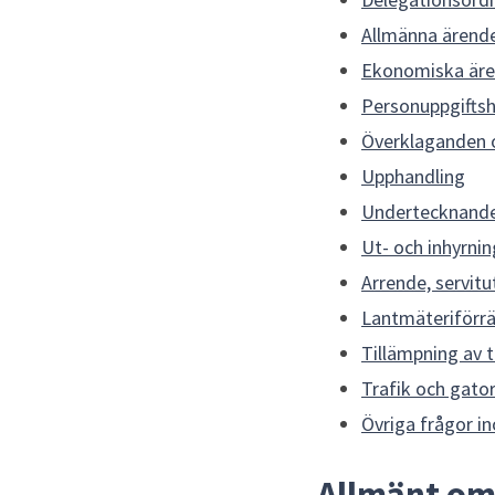
Allmänna ärend
Ekonomiska är
Personuppgiftsh
Överklaganden o
Upphandling
Undertecknande
Ut- och inhyrn
Arrende, servitu
Lantmäteriförrä
Tillämpning av 
Trafik och gato
Övriga frågor i
Allmänt om