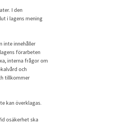
er. I den 
t i lagens mening 
 inte innehåller 
agens förarbeten 
xa, interna frågor om 
okalvård och 
h tillkommer 
te kan överklagas.
Vid osäkerhet ska 