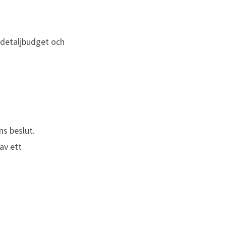
detaljbudget och 
s beslut.
v ett 