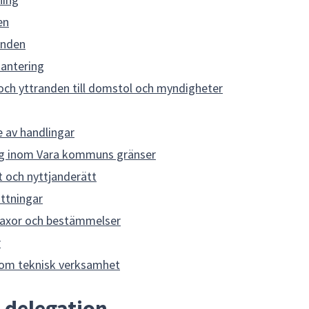
en
enden
antering
ch yttranden till domstol och myndigheter
 av handlingar
ing inom Vara kommuns gränser
t och nyttjanderätt
ttningar
taxor och bestämmelser
r
nom teknisk verksamhet
 delegation