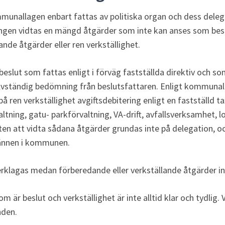
munallagen enbart fattas av politiska organ och dess delegat
gen vidtas en mängd åtgärder som inte kan anses som beslu
ande åtgärder eller ren verkställighet.
beslut som fattas enligt i förväg fastställda direktiv och som
vständig bedömning från beslutsfattaren. Enligt kommunall
ren verkställighet avgiftsdebitering enligt en fastställd ta
ltning, gatu- parkförvaltning, VA-drift, avfallsverksamhet, l
en att vidta sådana åtgärder grundas inte på delegation, oc
ännen i kommunen.
klagas medan förberedande eller verkställande åtgärder in
 är beslut och verkställighet är inte alltid klar och tydlig. 
nden.