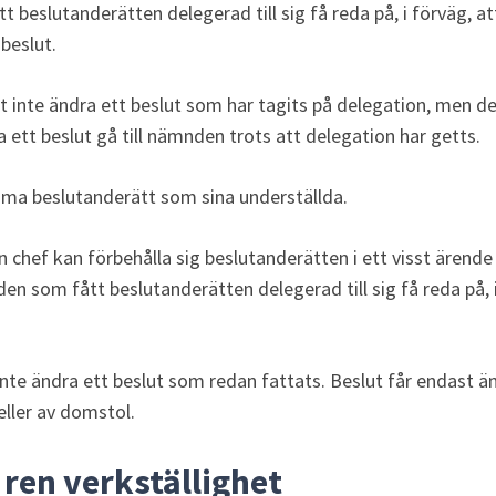
 beslutanderätten delegerad till sig få reda på, i förväg, a
beslut.
nte ändra ett beslut som har tagits på delegation, men det 
a ett beslut gå till nämnden trots att delegation har getts.
mma beslutanderätt som sina underställda.
 chef kan förbehålla sig beslutanderätten i ett visst ärende el
 den som fått beslutanderätten delegerad till sig få reda på, i
.
nte ändra ett beslut som redan fattats. Beslut får endast än
eller av domstol.
r ren verkställighet