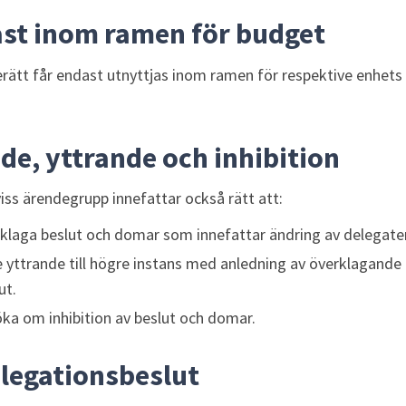
ast inom ramen för budget
rätt får endast utnyttjas inom ramen för respektive enhets 
e, yttrande och inhibition
viss ärendegrupp innefattar också rätt att:
rklaga beslut och domar som innefattar ändring av delegaten
 yttrande till högre instans med anledning av överklagande a
ut.
öka om inhibition av beslut och domar.
elegationsbeslut