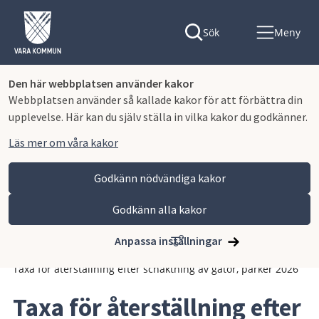
Sök
Meny
Den här webbplatsen använder kakor
Webbplatsen använder så kallade kakor för att förbättra din
upplevelse. Här kan du själv ställa in vilka kakor du godkänner.
Läs mer om våra kakor
Godkänn nödvändiga kakor
Godkänn alla kakor
Hoppa till innehåll
Vara kommun
Kommun och politik
Vår organisation och verksamhet
Anpassa inställningar
Planer och styrande dokument
Avgifter och taxor
Taxa för återställning efter schaktning av gator, parker 2026
Taxa för återställning efter 