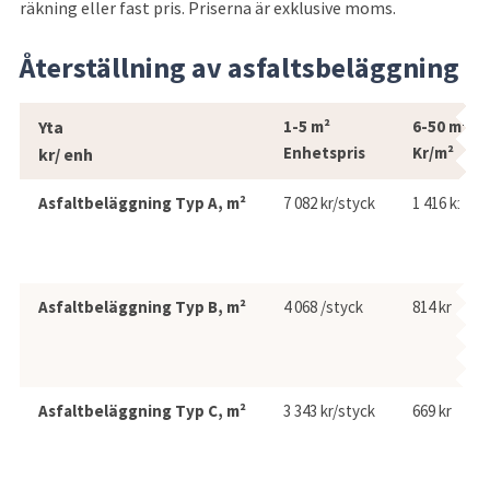
räkning eller fast pris. Priserna är exklusive moms.
Återställning av asfaltsbeläggning
Återställning av asfaltsbeläggning
Yta
1-5 m²
6-50 m²
Enhetspris
Kr/m²
kr/ enh
Asfaltbeläggning Typ A, m²
7 082 kr/styck
1 416 kr
Asfaltbeläggning Typ B, m²
4 068 /styck
814 kr
Asfaltbeläggning Typ C, m²
3 343 kr/styck
669 kr