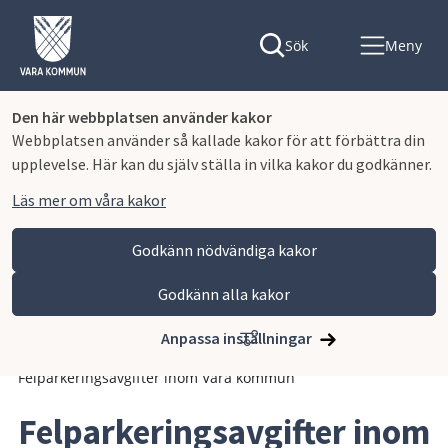
Sök
Meny
Den här webbplatsen använder kakor
Webbplatsen använder så kallade kakor för att förbättra din
upplevelse. Här kan du själv ställa in vilka kakor du godkänner.
Läs mer om våra kakor
Godkänn nödvändiga kakor
Godkänn alla kakor
Hoppa till innehåll
Vara kommun
Kommun och politik
Vår organisation och verksamhet
Anpassa inställningar
Planer och styrande dokument
Avgifter och taxor
Felparkeringsavgifter inom Vara kommun
Felparkeringsavgifter inom 