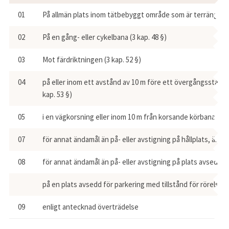
01
På allmän plats inom tätbebyggt område som är terräng (3 k
02
På en gång- eller cykelbana (3 kap. 48 §)
03
Mot färdriktningen (3 kap. 52 §)
04
på eller inom ett avstånd av 10 m före ett övergångsställe,
kap. 53 §)
05
i en vägkorsning eller inom 10 m från korsande körbanas nä
07
för annat ändamål än på- eller avstigning på hållplats, ändam
08
för annat ändamål än på- eller avstigning på plats avsedd för
på en plats avsedd för parkering med tillstånd för rörelsehi
09
enligt antecknad överträdelse