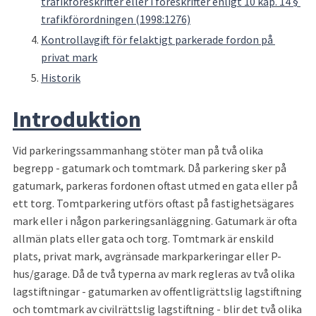
trafikföreskrifter eller i föreskrifter enligt 10 kap. 14 § 
trafikförordningen (1998:1276)
Kontrollavgift för felaktigt parkerade fordon på 
privat mark
Historik
Introduktion
Vid parkeringssammanhang stöter man på två olika 
begrepp - gatumark och tomtmark. Då parkering sker på 
gatumark, parkeras fordonen oftast utmed en gata eller på 
ett torg. Tomtparkering utförs oftast på fastighetsägares 
mark eller i någon parkeringsanläggning. Gatumark är ofta 
allmän plats eller gata och torg. Tomtmark är enskild 
plats, privat mark, avgränsade markparkeringar eller P-
hus/garage. Då de två typerna av mark regleras av två olika 
lagstiftningar - gatumarken av offentligrättslig lagstiftning 
och tomtmark av civilrättslig lagstiftning - blir det två olika 