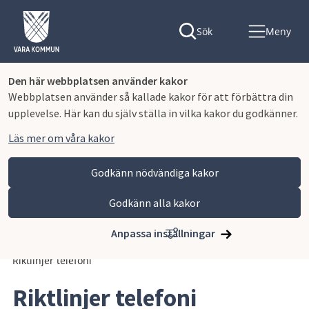
Sök
Meny
Den här webbplatsen använder kakor
Webbplatsen använder så kallade kakor för att förbättra din
upplevelse. Här kan du själv ställa in vilka kakor du godkänner.
Läs mer om våra kakor
Godkänn nödvändiga kakor
Godkänn alla kakor
Hoppa till innehåll
Vara kommun
Kommun och politik
Vår organisation och verksamhet
Anpassa inställningar
Planer och styrande dokument
Riktlinjer och rutiner
Riktlinjer telefoni
Riktlinjer telefoni